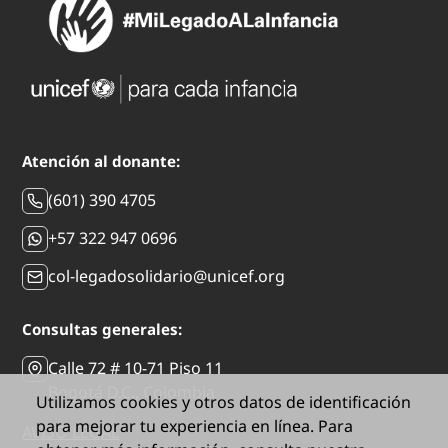
Atención al donante:
(601) 390 4705
+57 322 947 0696
col-legadosolidario@unicef.org
Consultas generales:
Calle 72 # 10-71 Piso 11
Bogotá D.C., Colombia
Utilizamos cookies y otros datos de identificación
para mejorar tu experiencia en línea. Para
AVISO LEGAL