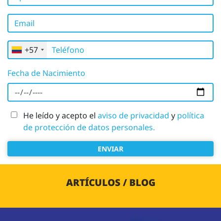
Email
Teléfono
+57
Fecha de Nacimiento
He leído y acepto el
aviso de privacidad
y
política
de protección de datos personales.
ENVIAR
ARTÍCULOS / BLOG
Image