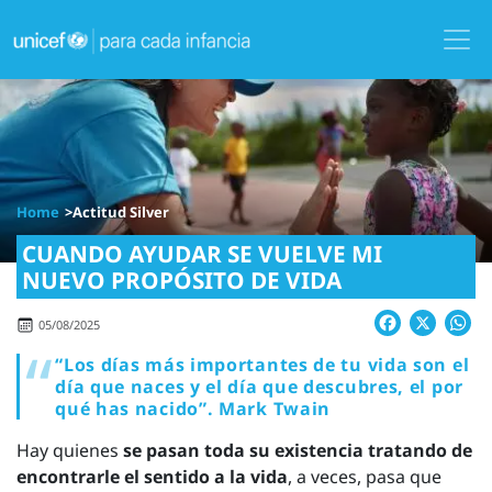
Skip
to
main
content
Image
Home
Actitud Silver
CUANDO AYUDAR SE VUELVE MI
NUEVO PROPÓSITO DE VIDA
Facebook
X
W
05/08/2025
“Los días más importantes de tu vida son el
día que naces y el día que descubres, el por
qué has nacido”. Mark Twain
Hay quienes
se pasan toda su existencia tratando de
encontrarle el sentido a la vida
, a veces, pasa que