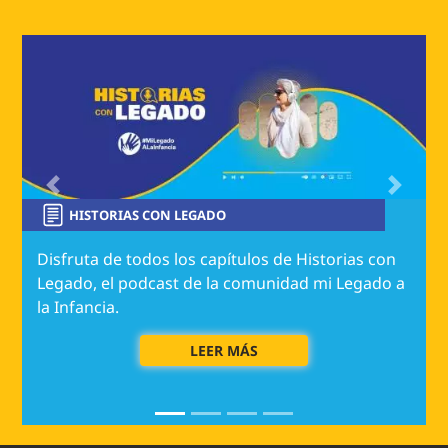
Image
Previous
Next
HISTORIAS CON LEGADO
Disfruta de todos los capítulos de Historias con
Legado, el podcast de la comunidad mi Legado a
la Infancia.
LEER MÁS