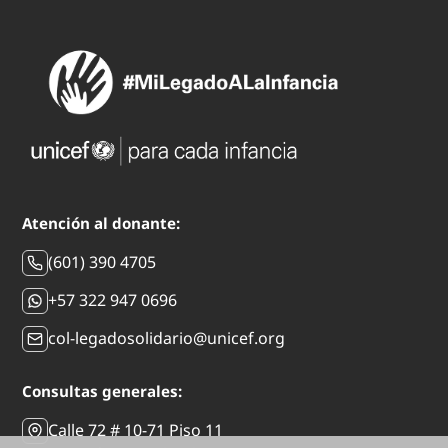
Atención al donante:
(601) 390 4705
+57 322 947 0696
col-legadosolidario@unicef.org
Consultas generales:
Calle 72 # 10-71 Piso 11