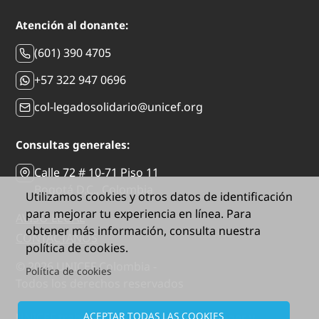
Atención al donante:
(601) 390 4705
+57 322 947 0696
col-legadosolidario@unicef.org
Consultas generales:
Calle 72 # 10-71 Piso 11
Bogotá D.C., Colombia
Utilizamos cookies y otros datos de identificación
para mejorar tu experiencia en línea. Para
AVISO LEGAL
obtener más información, consulta nuestra
CONTÁCTANOS
política de cookies.
© 2026 UNICEF Colombia -
Política de cookies
Todos los derechos reservados
ACEPTAR TODAS LAS COOKIES
UNICEF trabaja en Colombia para proteger y