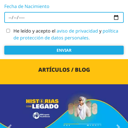
Fecha de Nacimiento
He leído y acepto el
aviso de privacidad
y
política
de protección de datos personales.
ENVIAR
ARTÍCULOS / BLOG
Image