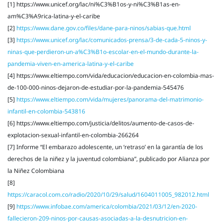
[1] https://www.unicef.org/lac/ni%C3%B1os-y-ni%C3%B1as-en-
am%C3%A9rica-latina-y-el-caribe
[2]
https://www.dane.gov.co/files/dane-para-ninos/sabias-que.html
[3]
https://www.unicef.org/lac/comunicados-prensa/3-de-cada-5-ninos-y-
ninas-que-perdieron-un-a%C3%B1o-escolar-en-el-mundo-durante-la-
pandemia-viven-en-america-latina-y-el-caribe
[4] https://www.eltiempo.com/vida/educacion/educacion-en-colombia-mas-
de-100-000-ninos-dejaron-de-estudiar-por-la-pandemia-545476
[5]
https://www.eltiempo.com/vida/mujeres/panorama-del-matrimonio-
infantil-en-colombia-543816
[6] https://www.eltiempo.com/justicia/delitos/aumento-de-casos-de-
explotacion-sexual-infantil-en-colombia-266264
[7] Informe “El embarazo adolescente, un ‘retraso’ en la garantía de los
derechos de la niñez y la juventud colombiana”, publicado por Alianza por
la Niñez Colombiana
[8]
https://caracol.com.co/radio/2020/10/29/salud/1604011005_982012.html
[9]
https://www.infobae.com/america/colombia/2021/03/12/en-2020-
fallecieron-209-ninos-por-causas-asociadas-a-la-desnutricion-en-