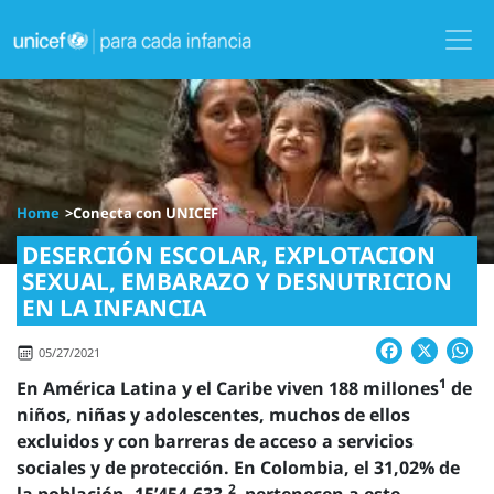
Skip
to
main
content
Image
Home
Conecta con UNICEF
DESERCIÓN ESCOLAR, EXPLOTACION
SEXUAL, EMBARAZO Y DESNUTRICION
EN LA INFANCIA
Facebook
X
W
05/27/2021
1
En América Latina y el Caribe viven 188 millones
de
niños, niñas y adolescentes, muchos de ellos
excluidos y con barreras de acceso a servicios
sociales y de protección. En Colombia, el 31,02% de
2