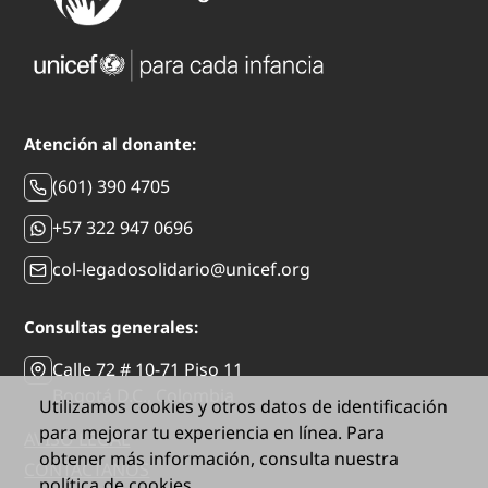
Atención al donante:
(601) 390 4705
+57 322 947 0696
col-legadosolidario@unicef.org
Consultas generales:
Calle 72 # 10-71 Piso 11
Bogotá D.C., Colombia
Utilizamos cookies y otros datos de identificación
para mejorar tu experiencia en línea. Para
AVISO LEGAL
obtener más información, consulta nuestra
CONTÁCTANOS
política de cookies.