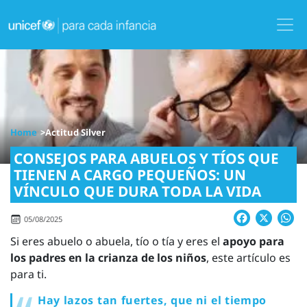
Skip
to
main
content
Image
Home
Actitud Silver
CONSEJOS PARA ABUELOS Y TÍOS QUE
TIENEN A CARGO PEQUEÑOS: UN
VÍNCULO QUE DURA TODA LA VIDA
Facebook
X
W
05/08/2025
Si eres abuelo o abuela, tío o tía y eres el
apoyo para
los padres en la crianza de los niños
, este artículo es
para ti.
Hay lazos tan fuertes, que ni el tiempo