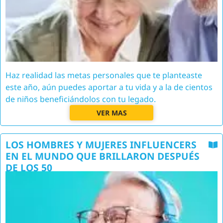
Haz realidad las metas personales que te planteaste
este año, aún puedes aportar a tu vida y a la de cientos
de niños beneficiándolos con tu legado.
VER MAS
LOS HOMBRES Y MUJERES INFLUENCERS
EN EL MUNDO QUE BRILLARON DESPUÉS
DE LOS 50
Image