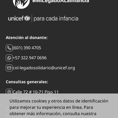
Atención al donante:
(601) 390 4705
+57 322 947 0696
col-legadosolidario@unicef.org
Consultas generales:
Calle 72 # 10-71 Piso 11
Bogotá D.C., Colombia
Utilizamos cookies y otros datos de identificación
para mejorar tu experiencia en línea. Para
AVISO LEGAL
obtener más información, consulta nuestra
CONTÁCTANOS