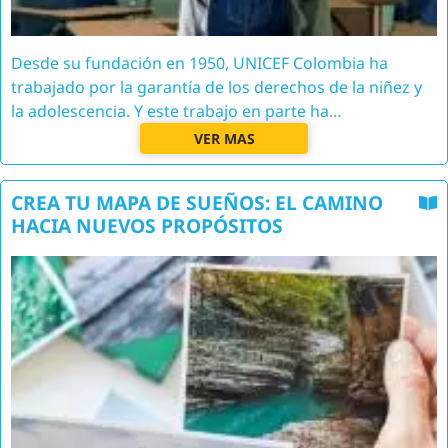
Desde su fundación en 1950, UNICEF Colombia ha
trabajado por la garantía de los derechos de la niñez y
la adolescencia. Y este trabajo en parte ha…
VER MAS
CREA TU MAPA DE SUEÑOS: EL CAMINO
HACIA NUEVOS PROPÓSITOS
Image