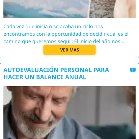
Cada vez que inicia o se acaba un ciclo nos
encontramos con la oportunidad de decidir cuál es el
camino que queremos seguir. El inicio del año nos…
VER MAS
AUTOEVALUACIÓN PERSONAL PARA
HACER UN BALANCE ANUAL
Image