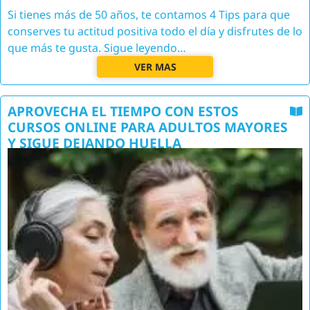
Si tienes más de 50 años, te contamos 4 Tips para que
conserves tu actitud positiva todo el día y disfrutes de lo
que más te gusta. Sigue leyendo…
VER MAS
APROVECHA EL TIEMPO CON ESTOS
CURSOS ONLINE PARA ADULTOS MAYORES
Y SIGUE DEJANDO HUELLA
Image