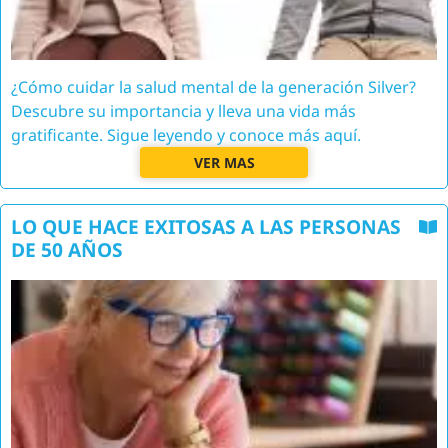
¿Cómo cuidar la salud mental de la generación Silver?
Descubre su importancia y lleva una vida más
gratificante. Sigue leyendo y conoce más aquí.
VER MAS
LO QUE HACE EXITOSAS A LAS PERSONAS
DE 50 AÑOS
Image