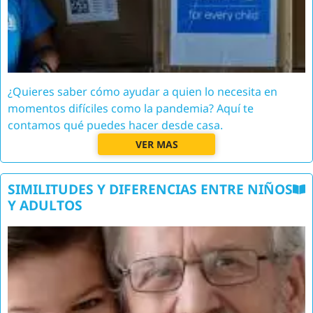
¿Quieres saber cómo ayudar a quien lo necesita en
momentos difíciles como la pandemia? Aquí te
contamos qué puedes hacer desde casa.
VER MAS
SIMILITUDES Y DIFERENCIAS ENTRE NIÑOS
Y ADULTOS
Image