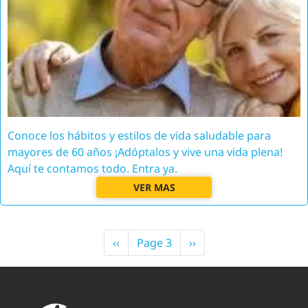
Conoce los hábitos y estilos de vida saludable para
mayores de 60 años ¡Adóptalos y vive una vida plena!
Aquí te contamos todo. Entra ya.
VER MAS
PAGINATION
Previous
‹‹
Page 3
Next
››
page
page