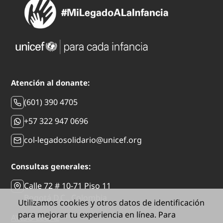
Atención al donante:
(601) 390 4705
+57 322 947 0696
col-legadosolidario@unicef.org
Consultas generales:
Calle 72 # 10-71 Piso 11
Bogotá D.C., Colombia
Utilizamos cookies y otros datos de identificación
para mejorar tu experiencia en línea. Para
AVISO LEGAL