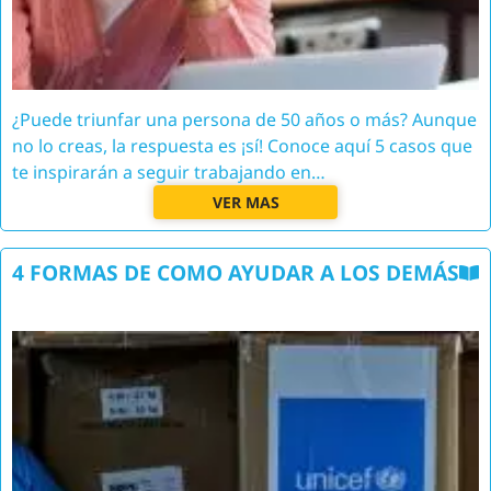
¿Puede triunfar una persona de 50 años o más? Aunque
no lo creas, la respuesta es ¡sí! Conoce aquí 5 casos que
te inspirarán a seguir trabajando en…
VER MAS
4 FORMAS DE COMO AYUDAR A LOS DEMÁS
Image