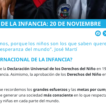
DE LA INFANCIA: 20 DE NOVIEMBRE
Fa
amos, porque los niños son los que saben quere
 esperanza del mundo”. José Martí
ERNACIONAL DE LA INFANCIA?
e la
Declaración Universal de los Derechos del Niño
en 19
fancia. Asimismo, la aprobación de los
Derechos del Niño
e
que recordemos los
grandes esfuerzos
y las
metas por cump
 de generar una sociedad
más consciente
en lo que respecta
s y niñas en cada parte del mundo.