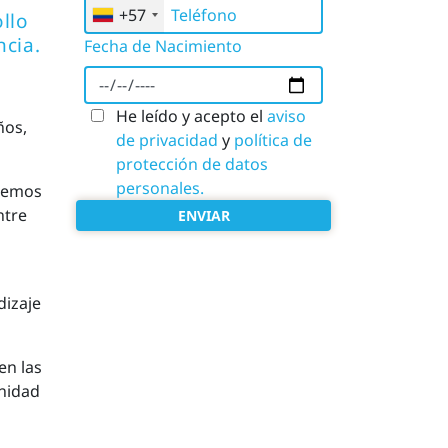
Teléfono
+57
llo
ncia.
Fecha de Nacimiento
He leído y acepto el
aviso
ños,
de privacidad
y
política de
protección de datos
personales.
 hemos
ntre
ENVIAR
dizaje
en las
unidad