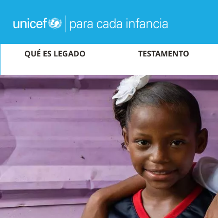
Skip
to
main
content
MAIN
QUÉ ES LEGADO
TESTAMENTO
NAVIGATION
Image