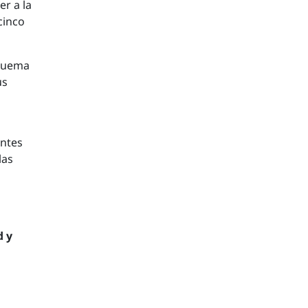
er a la
cinco
squema
us
entes
las
d y