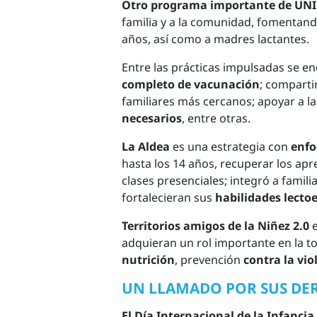
Otro programa importante de UNIC
familia y a la comunidad, fomentan
años, así como a madres lactantes.
Entre las prácticas impulsadas se e
completo de vacunación
; comparti
familiares más cercanos; apoyar a 
necesarios
, entre otras.
La Aldea
es una estrategia con
enfo
hasta los 14 años, recuperar los apr
clases presenciales; integró a famil
fortalecieran sus
habilidades lectoe
Territorios amigos de la Niñez 2.0
e
adquieran un rol importante en la t
nutrición
, prevención
contra la vio
UN LLAMADO POR SUS DE
El Día Internacional de la Infancia