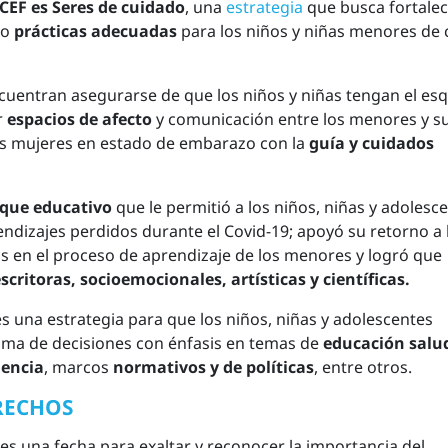
EF es Seres de cuidado
, una
estrategia
que busca fortalec
do
prácticas adecuadas
para los niños y niñas menores de 
ncuentran asegurarse de que los niños y niñas tengan el e
r
espacios de afecto
y comunicación entre los menores y s
las mujeres en estado de embarazo con la
guía y cuidados
que educativo
que le permitió a los niños, niñas y adolesc
endizajes perdidos durante el Covid-19; apoyó su retorno a 
ias en el proceso de aprendizaje de los menores y logró que
scritoras, socioemocionales, artísticas y científicas.
s una estrategia para que los niños, niñas y adolescentes
oma de decisiones con énfasis en temas de
educación salu
lencia
, marcos
normativos y de políticas
, entre otros.
RECHOS
es una fecha para exaltar y reconocer la importancia del