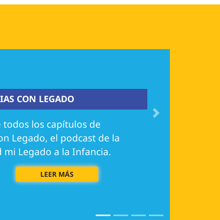
IAS CON LEGADO
Next
 todos los capítulos de
con Legado, el podcast de la
mi Legado a la Infancia.
LEER MÁS