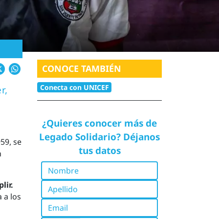
cebook
X
WhatsApp
CONOCE TAMBIÉN
Conecta con UNICEF
r,
¿Quieres conocer más de
Legado Solidario? Déjanos
59, se
tus datos
n
Nombre
lir.
Apellido
 a los
Email